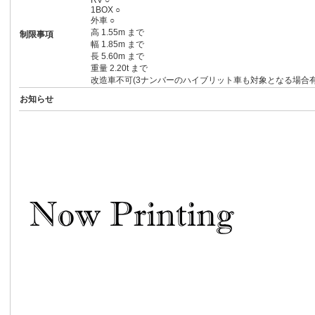
RV ○
1BOX ○
外車 ○
高 1.55m まで
制限事項
幅 1.85m まで
長 5.60m まで
重量 2.20t まで
改造車不可(3ナンバーのハイブリット車も対象となる場合有
お知らせ