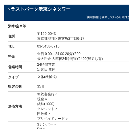
トラストパーク渋東シネタワー
「掲載情報は変動している可能性
満車/空車等
〒150-0043
住所
東京都渋谷区道玄坂2丁目6-17
TEL
03-5458-8715
全日 0:00～24:00 20分¥300
料金
最大料金 入庫後24時間迄¥2400(繰返し有)
24時間営業
営業時間
定休日:無休
立体(機械式)
タイプ
35台
収容台数
領収書発行 ○
現金 ○
紙幣(1000)
決済方法
クレジット ×
回数券 ×
プリペイドカード ○
3ナンバー ○