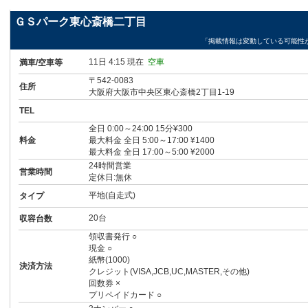
ＧＳパーク東心斎橋二丁目
「掲載情報は変動している可能性
11日 4:15 現在
空車
満車/空車等
〒542-0083
住所
大阪府大阪市中央区東心斎橋2丁目1-19
TEL
全日 0:00～24:00 15分¥300
料金
最大料金 全日 5:00～17:00 ¥1400
最大料金 全日 17:00～5:00 ¥2000
24時間営業
営業時間
定休日:無休
平地(自走式)
タイプ
20台
収容台数
領収書発行 ○
現金 ○
紙幣(1000)
決済方法
クレジット(VISA,JCB,UC,MASTER,その他)
回数券 ×
プリペイドカード ○