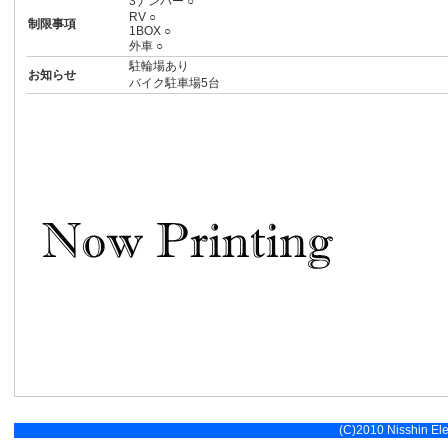
3ナンバー ○
RV ○
制限事項
1BOX ○
外車 ○
駐輪場あり
お知らせ
バイク駐車場5台
(C)2010 Nisshin Elec