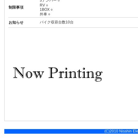
3ナンバー ○
RV ○
制限事項
1BOX ○
外車 ○
バイク収容台数10台
お知らせ
(C)2010 Nisshin Elec