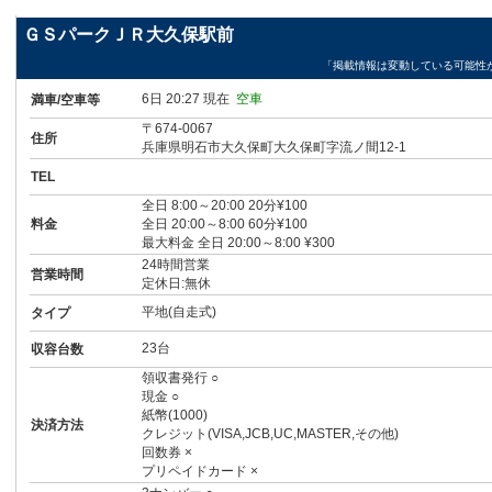
ＧＳパークＪＲ大久保駅前
「掲載情報は変動している可能性
6日 20:27 現在
空車
満車/空車等
〒674-0067
住所
兵庫県明石市大久保町大久保町字流ノ間12-1
TEL
全日 8:00～20:00 20分¥100
料金
全日 20:00～8:00 60分¥100
最大料金 全日 20:00～8:00 ¥300
24時間営業
営業時間
定休日:無休
平地(自走式)
タイプ
23台
収容台数
領収書発行 ○
現金 ○
紙幣(1000)
決済方法
クレジット(VISA,JCB,UC,MASTER,その他)
回数券 ×
プリペイドカード ×