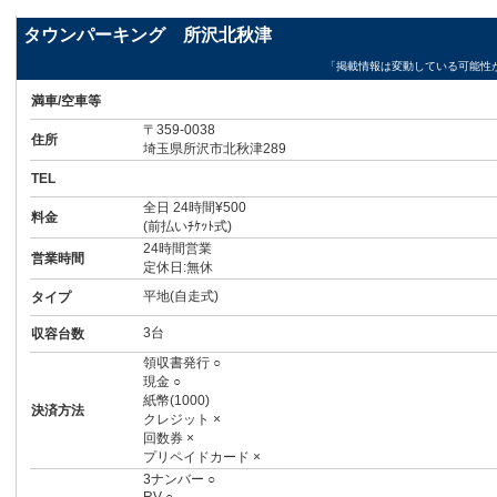
タウンパーキング 所沢北秋津
「掲載情報は変動している可能性
満車/空車等
〒359-0038
住所
埼玉県所沢市北秋津289
TEL
全日 24時間¥500
料金
(前払いﾁｹｯﾄ式)
24時間営業
営業時間
定休日:無休
平地(自走式)
タイプ
3台
収容台数
領収書発行 ○
現金 ○
紙幣(1000)
決済方法
クレジット ×
回数券 ×
プリペイドカード ×
3ナンバー ○