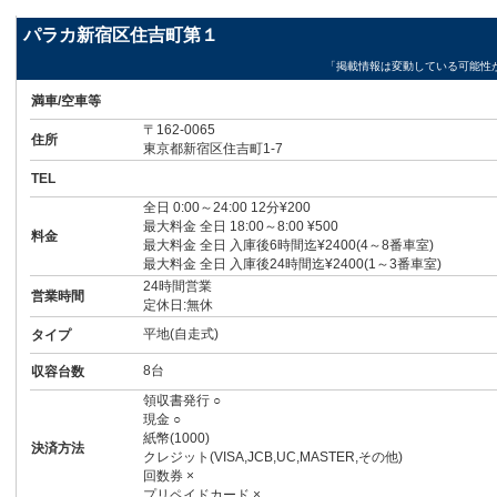
パラカ新宿区住吉町第１
「掲載情報は変動している可能性
満車/空車等
〒162-0065
住所
東京都新宿区住吉町1-7
TEL
全日 0:00～24:00 12分¥200
最大料金 全日 18:00～8:00 ¥500
料金
最大料金 全日 入庫後6時間迄¥2400(4～8番車室)
最大料金 全日 入庫後24時間迄¥2400(1～3番車室)
24時間営業
営業時間
定休日:無休
平地(自走式)
タイプ
8台
収容台数
領収書発行 ○
現金 ○
紙幣(1000)
決済方法
クレジット(VISA,JCB,UC,MASTER,その他)
回数券 ×
プリペイドカード ×