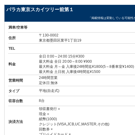
パラカ東京スカイツリー前第１
「掲載情報は変動している可能性
満車/空車等
〒130-0002
住所
東京都墨田区業平1丁目19
TEL
全日 0:00～24:00 15分¥300
最大料金 全日 20:00～8:00 ¥900
料金
最大料金 月～金 入庫後24時間迄¥1800(5～8番車室¥1400)
最大料金 土日祝 入庫後4時間迄¥1500
24時間営業
営業時間
定休日:無休
平地(自走式)
タイプ
8台
収容台数
領収書発行 ○
現金 ○
紙幣(1000)
決済方法
クレジット(VISA,JCB,UC,MASTER,その他)
回数券 ×
プリペイドカード ×