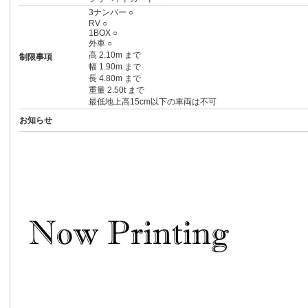
3ナンバー ○
RV ○
1BOX ○
外車 ○
高 2.10m まで
制限事項
幅 1.90m まで
長 4.80m まで
重量 2.50t まで
最低地上高15cm以下の車両は不可
お知らせ