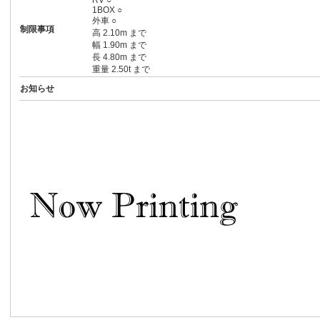
RV ○
1BOX ○
外車 ○
制限事項
高 2.10m まで
幅 1.90m まで
長 4.80m まで
重量 2.50t まで
お知らせ