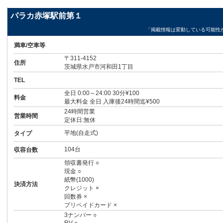
パラカ赤塚駅前第１
「掲載情報は変動している可能性
満車/空車等
〒311-4152
住所
茨城県水戸市河和田1丁目
TEL
全日 0:00～24:00 30分¥100
料金
最大料金 全日 入庫後24時間迄¥500
24時間営業
営業時間
定休日:無休
平地(自走式)
タイプ
104台
収容台数
領収書発行 ○
現金 ○
紙幣(1000)
決済方法
クレジット ×
回数券 ×
プリペイドカード ×
3ナンバー ○