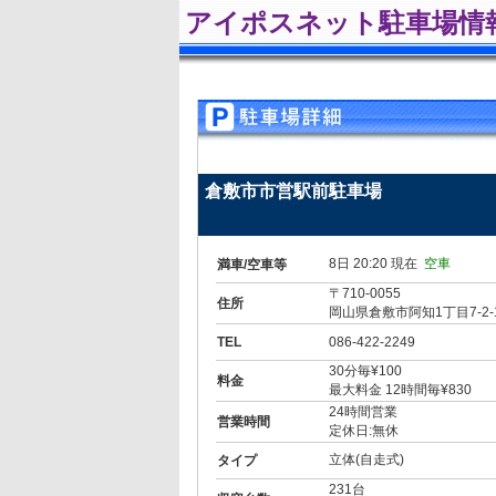
アイポスネット駐車場情
倉敷市市営駅前駐車場
8日 20:20 現在
空車
満車/空車等
〒710-0055
住所
岡山県倉敷市阿知1丁目7-2-1
TEL
086-422-2249
30分毎¥100
料金
最大料金 12時間毎¥830
24時間営業
営業時間
定休日:無休
立体(自走式)
タイプ
231台