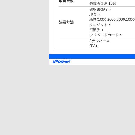
収容台数
身障者専用:10台
領収書発行 ○
現金 ○
紙幣(1000,2000,5000,1000
決済方法
クレジット ×
回数券 ○
プリペイドカード ○
3ナンバー ○
RV ○
1BOX ○
外車 ○
制限事項
高 2.00m まで
幅 1.90m まで
長 5.00m まで
トイレあり
身障者割引あり
車いす専用:10台
駐車料金の減額について、
提携店舗
お知らせ
[障がい者割引]
身体障がい者手帳提示により半
帳提示により半額(A)【※但し
[天満屋倉敷店]
TEL:086-426-2111
¥3000以上の利用で2時間