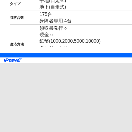
平地(自走式)
タイプ
地下(自走式)
175台
収容台数
身障者専用:4台
領収書発行 ○
現金 ○
紙幣(1000,2000,5000,10000)
決済方法
クレジット ×
回数券 ○
プリペイドカード ○
3ナンバー ○
RV ○
1BOX ○
外車 ○
制限事項
高 2.00m まで
幅 1.90m まで
長 5.00m まで
身障者割引あり
車いす専用:4台
駐車料金の減額について、詳細は
倉敷まち
EV充電設備あり:普通充電1台 充電料金無料 ※