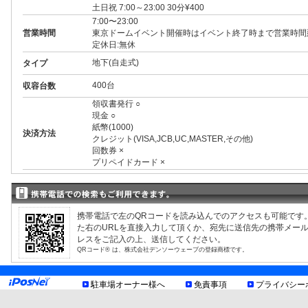
土日祝 7:00～23:00 30分¥400
7:00〜23:00
営業時間
東京ドームイベント開催時はイベント終了時まで営業時間
定休日:無休
地下(自走式)
タイプ
400台
収容台数
領収書発行 ○
現金 ○
紙幣(1000)
決済方法
クレジット(VISA,JCB,UC,MASTER,その他)
回数券 ×
プリペイドカード ×
3ナンバー ○
RV ○
1BOX ○
外車 ○
制限事項
携帯電話で左のQRコードを読み込んでのアクセスも可能です
高 2.00m まで
た右のURLを直接入力して頂くか、宛先に送信先の携帯メー
幅 1.90m まで
レスをご記入の上、送信してください。
長 5.00m まで
QRコード® は、株式会社デンソーウェーブの登録商標です。
お知らせ
駐車場オーナー様へ
免責事項
プライバシー