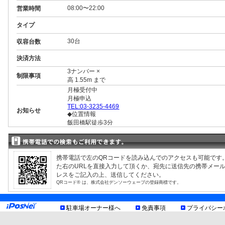
08:00〜22:00
営業時間
タイプ
30台
収容台数
決済方法
3ナンバー ×
制限事項
高 1.55m まで
月極受付中
月極申込
TEL:03-3235-4469
お知らせ
◆位置情報
飯田橋駅徒歩3分
外苑通り沿い1Fが東海銀行のビルです。
携帯電話で左のQRコードを読み込んでのアクセスも可能です
た右のURLを直接入力して頂くか、宛先に送信先の携帯メー
レスをご記入の上、送信してください。
QRコード® は、株式会社デンソーウェーブの登録商標です。
駐車場オーナー様へ
免責事項
プライバシー