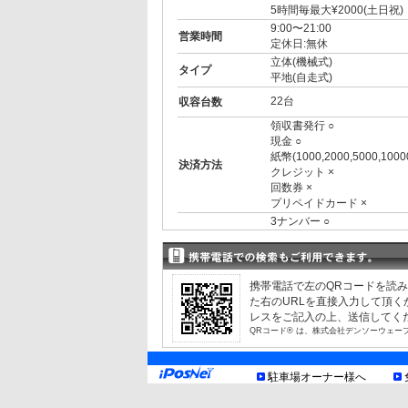
5時間毎最大¥2000(土日祝)
9:00〜21:00
営業時間
定休日:無休
立体(機械式)
タイプ
平地(自走式)
22台
収容台数
領収書発行 ○
現金 ○
紙幣(1000,2000,5000,1000
決済方法
クレジット ×
回数券 ×
プリペイドカード ×
3ナンバー ○
RV ○
1BOX ○
外車 ○
高 1.55m まで
制限事項
携帯電話で左のQRコードを読
幅 1.85m まで
た右のURLを直接入力して頂
長 5.05m まで
レスをご記入の上、送信してく
重量 1.70t まで
QRコード® は、株式会社デンソーウェー
22台:立体17台 平地5台(内
バリアフリー
お知らせ
駐車場オーナー様へ