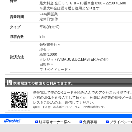
料金
最大料金 全日 3･5･6･8～10番車室 8:00～22:00 ¥1600
※最大料金は繰り返し適用となります
24時間営業
営業時間
定休日:無休
平地(自走式)
タイプ
8台
収容台数
領収書発行 ○
現金 ○
紙幣(1000)
決済方法
クレジット(VISA,JCB,UC,MASTER,その他)
回数券 ×
プリペイドカード ×
3ナンバー ○
RV ○
1BOX ○
外車 ○
携帯電話で左のQRコードを読み込んでのアクセスも可能です
高 2.00m まで
制限事項
た右のURLを直接入力して頂くか、宛先に送信先の携帯メー
幅 1.90m まで
レスをご記入の上、送信してください。
長 5.00m まで
QRコード® は、株式会社デンソーウェーブの登録商標です。
重量 2.00t まで
最低地上高15cm
お知らせ
駐車場オーナー様へ
免責事項
プライバシー