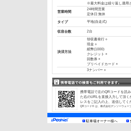
※最大料金は繰り返し適用
24時間営業
営業時間
定休日:無休
平地(自走式)
タイプ
2台
収容台数
領収書発行 ○
現金 ○
紙幣(1000)
決済方法
クレジット ×
回数券 ×
プリペイドカード ×
3ナンバー ○
RV ○
1BOX ○
外車 ○
高 2.00m まで
制限事項
携帯電話で左のQRコードを読
幅 1.90m まで
た右のURLを直接入力して頂
長 5.00m まで
レスをご記入の上、送信してく
重量 2.00t まで
QRコード® は、株式会社デンソーウェー
最低地上高15cm
お知らせ
駐車場オーナー様へ