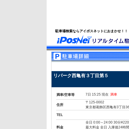
駐車場検索ならアイポスネットにおまかせ！！
リパーク西亀有３丁目第５
7日 15:25 現在
満車
満車/空車等
〒125-0002
住所
東京都葛飾区西亀有3丁目36
TEL
全日 0:00～24:00 30分¥220
料金
最大料金 全日 入庫後24時間