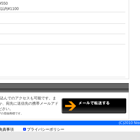
¥550
以内¥1100
み込んでのアクセスも可能です。ま
くか、宛先に送信先の携帯メールアド
ださい。
ブの登録商標です。
なります/最低地上高15cm
(C)2010 Niss
免責事項
プライバシーポリシー