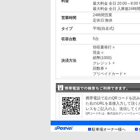
料金
最大料金 全日 20:00～8:00 
最大料金 全日 入庫後24時間
24時間営業
営業時間
定休日:無休
平地(自走式)
タイプ
5台
収容台数
領収書発行 ○
現金 ○
紙幣(1000)
決済方法
クレジット ×
回数券 ×
プリペイドカード ×
3ナンバー ○
RV ○
1BOX ○
外車 ○
携帯電話で左のQRコードを読
高 2.00m まで
制限事項
た右のURLを直接入力して頂
幅 1.90m まで
レスをご記入の上、送信してく
長 5.00m まで
QRコード® は、株式会社デンソーウェー
重量 2.00t まで
※最大料金は繰り返し適用と
お知らせ
駐車場オーナー様へ