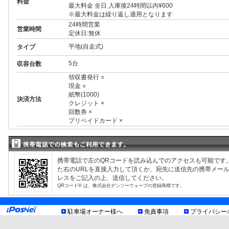
料金
最大料金 全日 入庫後24時間以内¥600
※最大料金は繰り返し適用となります
24時間営業
営業時間
定休日:無休
平地(自走式)
タイプ
5台
収容台数
領収書発行 ○
現金 ○
紙幣(1000)
決済方法
クレジット ×
回数券 ×
プリペイドカード ×
3ナンバー ○
RV ○
1BOX ○
外車 ○
携帯電話で左のQRコードを読み込んでのアクセスも可能です
高 2.00m まで
制限事項
た右のURLを直接入力して頂くか、宛先に送信先の携帯メー
幅 1.90m まで
レスをご記入の上、送信してください。
長 5.00m まで
QRコード® は、株式会社デンソーウェーブの登録商標です。
重量 2.00t まで
最低地上高15cm
お知らせ
駐車場オーナー様へ
免責事項
プライバシー