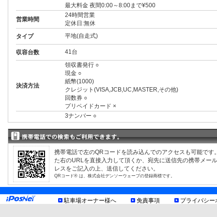
最大料金 夜間0:00～8:00まで¥500
24時間営業
営業時間
定休日:無休
平地(自走式)
タイプ
41台
収容台数
領収書発行 ○
現金 ○
紙幣(1000)
決済方法
クレジット(VISA,JCB,UC,MASTER,その他)
回数券 ○
プリペイドカード ×
3ナンバー ○
RV ○
1BOX ○
外車 ○
高 2.00m まで
制限事項
携帯電話で左のQRコードを読み込んでのアクセスも可能です
幅 1.90m まで
た右のURLを直接入力して頂くか、宛先に送信先の携帯メー
長 5.00m まで
レスをご記入の上、送信してください。
重量 2.00t まで
QRコード® は、株式会社デンソーウェーブの登録商標です。
ゲート式駐車場高さ制限あり
お知らせ
駐車場オーナー様へ
免責事項
プライバシー