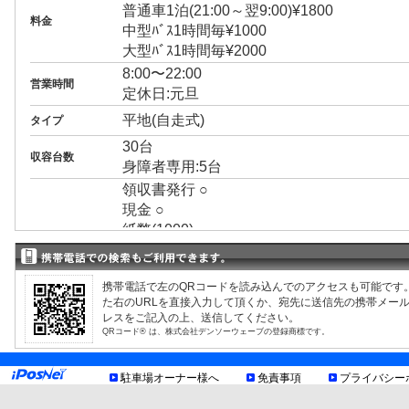
普通車1泊(21:00～翌9:00)¥1800
料金
中型ﾊﾞｽ1時間毎¥1000
大型ﾊﾞｽ1時間毎¥2000
8:00〜22:00
営業時間
定休日:元旦
平地(自走式)
タイプ
30台
収容台数
身障者専用:5台
領収書発行 ○
現金 ○
紙幣(1000)
決済方法
クレジット ×
回数券 ×
携帯電話で左のQRコードを読み込んでのアクセスも可能です
プリペイドカード ×
た右のURLを直接入力して頂くか、宛先に送信先の携帯メー
3ナンバー ○
レスをご記入の上、送信してください。
RV ○
QRコード® は、株式会社デンソーウェーブの登録商標です。
1BOX ○
制限事項
外車 ○
駐車場オーナー様へ
免責事項
プライバシー
バスまで可