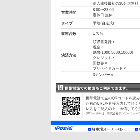
※入庫後最初の30分迄無料
8:00〜23:00
営業時間
定休日:無休
平地(自走式)
タイプ
170台
収容台数
領収書発行 ○
現金 ○
紙幣(1000,5000,10000)
決済方法
クレジット ×
回数券 ×
プリペイドカード ×
3ナンバー ○
RV ○
1BOX ○
外車 ○
制限事項
高 2.10m まで
携帯電話で左のQRコードを読
幅 2.10m まで
た右のURLを直接入力して頂
長 6.00m まで
レスをご記入の上、送信してく
重量 4.00t まで
QRコード® は、株式会社デンソーウェー
渋谷駅徒歩5分
お知らせ
駐車場オーナー様へ