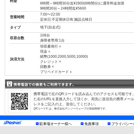
料金
6時間～9時間30分迄¥2800(6時間分)に通常料金加算
9時間30分～24時間迄¥5600
7:00〜22:00
営業時間
定休日:不定期休日有:施設点検日
地下(自走式)
タイプ
108台
収容台数
身障者専用:1台
領収書発行 ○
現金 ○
紙幣(1000,2000,5000,10000)
決済方法
クレジット ×
回数券 ×
プリペイドカード ○
3ナンバー ○
RV ○
1BOX ○
外車 ○
携帯電話で左のQRコードを読み込んでのアクセスも可能です
制限事項
高 2.10m まで
た右のURLを直接入力して頂くか、宛先に送信先の携帯メー
幅 2.50m まで
レスをご記入の上、送信してください。
長 6.00m まで
QRコード® は、株式会社デンソーウェーブの登録商標です。
重量 3.00t まで
バリアフリー
駐輪場あり
駐車場オーナー様へ
免責事項
プライバシー
有楽町駅に近く、東京国際フォーラムにも隣接した利便性