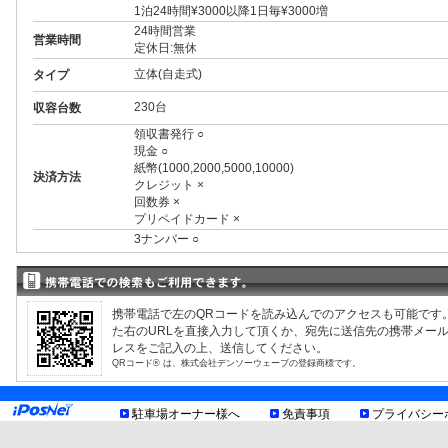
1泊24時間¥3000以降1日毎¥3000増
24時間営業
営業時間
定休日:無休
立体(自走式)
タイプ
230台
収容台数
領収書発行 ○
現金 ○
紙幣(1000,2000,5000,10000)
決済方法
クレジット ×
回数券 ×
プリペイドカード ×
3ナンバー ○
RV ○
1BOX ○
制限事項
外車 ○
高 2.10m まで
携帯電話で左のQRコードを読み込んでのアクセスも可能です
長 5.00m まで
た右のURLを直接入力して頂くか、宛先に送信先の携帯メー
トイレあり
レスをご記入の上、送信してください。
QRコード® は、株式会社デンソーウェーブの登録商標です。
提携店舗
[松本PARCO]
TEL:0263-38-2111
駐車場オーナー様へ
免責事項
プライバシー
同一日・同一ショップでのご利用額¥2000以上で1時間、¥
お知らせ
[(株)井上]