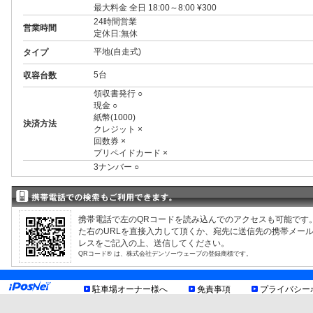
最大料金 全日 18:00～8:00 ¥300
24時間営業
営業時間
定休日:無休
平地(自走式)
タイプ
5台
収容台数
領収書発行 ○
現金 ○
紙幣(1000)
決済方法
クレジット ×
回数券 ×
プリペイドカード ×
3ナンバー ○
RV ○
制限事項
1BOX ○
外車 ○
お知らせ
携帯電話で左のQRコードを読み込んでのアクセスも可能です
た右のURLを直接入力して頂くか、宛先に送信先の携帯メー
レスをご記入の上、送信してください。
QRコード® は、株式会社デンソーウェーブの登録商標です。
駐車場オーナー様へ
免責事項
プライバシー