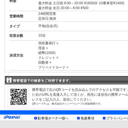
料金
最大料金 土日祝 8:00～20:00 ¥1600(9･10番車室¥1400)
最大料金 全日 20:00～8:00 ¥500
24時間営業
営業時間
定休日:無休
平地(自走式)
タイプ
10台
収容台数
領収書発行 ○
現金 ○
紙幣(1000)
決済方法
クレジット ×
回数券 ×
プリペイドカード ×
3ナンバー ○
RV ○
1BOX ○
制限事項
外車 ○
携帯電話で左のQRコードを読み込んでのアクセスも可能です
車室&車種により異なる制限有、現地利用規約等をご確認
た右のURLを直接入力して頂くか、宛先に送信先の携帯メー
お知らせ
レスをご記入の上、送信してください。
QRコード® は、株式会社デンソーウェーブの登録商標です。
駐車場オーナー様へ
免責事項
プライバシー