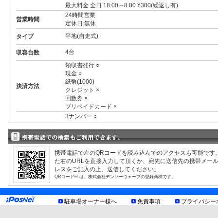
最大料金 全日 18:00～8:00 ¥300(繰返し有)
24時間営業
営業時間
定休日:無休
平地(自走式)
タイプ
4台
収容台数
領収書発行 ○
現金 ○
紙幣(1000)
決済方法
クレジット ×
回数券 ×
プリペイドカード ×
3ナンバー ○
RV ○
制限事項
1BOX ○
外車 ○
お知らせ
携帯電話で左のQRコードを読み込んでのアクセスも可能です
た右のURLを直接入力して頂くか、宛先に送信先の携帯メー
レスをご記入の上、送信してください。
QRコード® は、株式会社デンソーウェーブの登録商標です。
駐車場オーナー様へ
免責事項
プライバシー