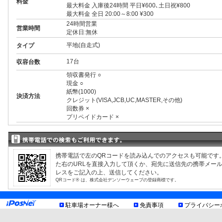
料金
最大料金 入庫後24時間 平日¥600､土日祝¥800
最大料金 全日 20:00～8:00 ¥300
24時間営業
営業時間
定休日:無休
平地(自走式)
タイプ
17台
収容台数
領収書発行 ○
現金 ○
紙幣(1000)
決済方法
クレジット(VISA,JCB,UC,MASTER,その他)
回数券 ×
プリペイドカード ×
3ナンバー ○
RV ○
1BOX ○
外車 ○
携帯電話で左のQRコードを読み込んでのアクセスも可能です
高 2.10m まで
制限事項
た右のURLを直接入力して頂くか、宛先に送信先の携帯メー
幅 1.90m まで
レスをご記入の上、送信してください。
長 5.00m まで
QRコード® は、株式会社デンソーウェーブの登録商標です。
重量 2.50t まで
車底15cm以上
提携店舗
駐車場オーナー様へ
免責事項
プライバシー
お知らせ
[ベニースーパー西亀有店]
利用客30分無料