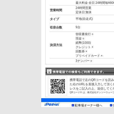
最大料金 全日 24時間毎¥80
24時間営業
営業時間
定休日:無休
平地(自走式)
タイプ
9台
収容台数
領収書発行 ○
現金 ○
紙幣(1000)
決済方法
クレジット ×
回数券 ×
プリペイドカード ×
3ナンバー ○
RV ○
1BOX ○
制限事項
外車 ○
車室&車種により異なる制
携帯電話で左のQRコードを読
お知らせ
た右のURLを直接入力して頂
レスをご記入の上、送信してく
QRコード® は、株式会社デンソーウェー
駐車場オーナー様へ