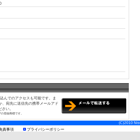
0
限有、現地利用規約等をご確認ください
み込んでのアクセスも可能です。ま
くか、宛先に送信先の携帯メールアド
ださい。
ブの登録商標です。
(C)2010 Niss
免責事項
プライバシーポリシー