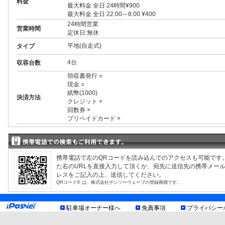
料金
最大料金 全日 24時間¥900
最大料金 全日 22:00～8:00 ¥400
24時間営業
営業時間
定休日:無休
平地(自走式)
タイプ
4台
収容台数
領収書発行 ○
現金 ○
紙幣(1000)
決済方法
クレジット ×
回数券 ×
プリペイドカード ×
3ナンバー ○
RV ○
1BOX ○
外車 ○
携帯電話で左のQRコードを読み込んでのアクセスも可能です
高 2.20m まで
制限事項
た右のURLを直接入力して頂くか、宛先に送信先の携帯メー
幅 1.80m まで
レスをご記入の上、送信してください。
長 5.00m まで
QRコード® は、株式会社デンソーウェーブの登録商標です。
重量 2.00t まで
最低地上高15cm以上40cm以下
お知らせ
駐車場オーナー様へ
免責事項
プライバシー