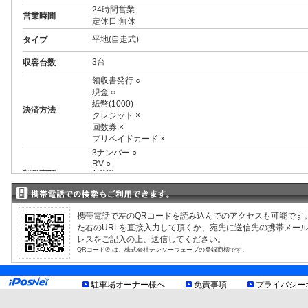
24時間営業
営業時間
定休日:無休
平地(自走式)
タイプ
3台
収容台数
領収書発行 ○
現金 ○
紙幣(1000)
決済方法
クレジット ×
回数券 ×
プリペイドカード ×
3ナンバー ○
RV ○
1BOX ○
制限事項
外車 ○
車室&車種により異なる制限有、現地利用規約等をご確認
お知らせ
携帯電話で左のQRコードを読み込んでのアクセスも可能です
た右のURLを直接入力して頂くか、宛先に送信先の携帯メー
レスをご記入の上、送信してください。
QRコード® は、株式会社デンソーウェーブの登録商標です。
駐車場オーナー様へ
免責事項
プライバシー