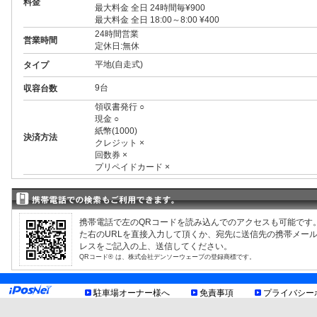
料金
最大料金 全日 24時間毎¥900
最大料金 全日 18:00～8:00 ¥400
24時間営業
営業時間
定休日:無休
平地(自走式)
タイプ
9台
収容台数
領収書発行 ○
現金 ○
紙幣(1000)
決済方法
クレジット ×
回数券 ×
プリペイドカード ×
3ナンバー ○
RV ○
1BOX ○
制限事項
外車 ○
携帯電話で左のQRコードを読み込んでのアクセスも可能です
車室・車種により異なる制限有、現地利用規約等をご確認
た右のURLを直接入力して頂くか、宛先に送信先の携帯メー
お知らせ
レスをご記入の上、送信してください。
QRコード® は、株式会社デンソーウェーブの登録商標です。
駐車場オーナー様へ
免責事項
プライバシー