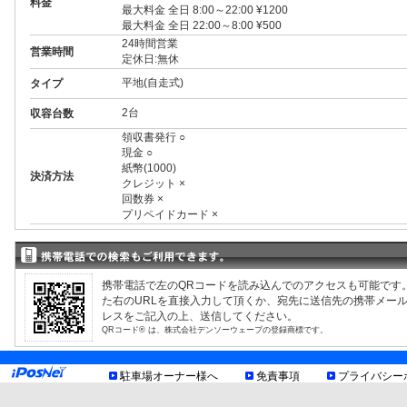
料金
最大料金 全日 8:00～22:00 ¥1200
最大料金 全日 22:00～8:00 ¥500
24時間営業
営業時間
定休日:無休
平地(自走式)
タイプ
2台
収容台数
領収書発行 ○
現金 ○
紙幣(1000)
決済方法
クレジット ×
回数券 ×
プリペイドカード ×
3ナンバー ○
RV ○
1BOX ○
制限事項
外車 ○
携帯電話で左のQRコードを読み込んでのアクセスも可能です
車室・車種により異なる制限有、現地利用規約等をご確認
た右のURLを直接入力して頂くか、宛先に送信先の携帯メー
お知らせ
レスをご記入の上、送信してください。
QRコード® は、株式会社デンソーウェーブの登録商標です。
駐車場オーナー様へ
免責事項
プライバシー