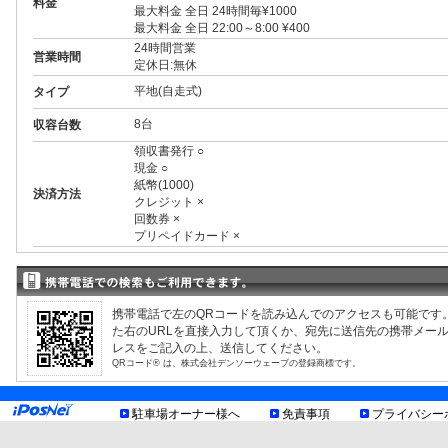
料金
最大料金 全日 24時間毎¥1000
最大料金 全日 22:00～8:00 ¥400
24時間営業
営業時間
定休日:無休
平地(自走式)
タイプ
8台
収容台数
領収書発行 ○
現金 ○
紙幣(1000)
決済方法
クレジット ×
回数券 ×
プリペイドカード ×
3ナンバー ○
RV ○
1BOX ○
制限事項
外車 ○
携帯電話で左のQRコードを読み込んでのアクセスも可能です
車室・車種により異なる制限有、現地利用規約等をご確認
た右のURLを直接入力して頂くか、宛先に送信先の携帯メー
お知らせ
レスをご記入の上、送信してください。
QRコード® は、株式会社デンソーウェーブの登録商標です。
駐車場オーナー様へ
免責事項
プライバシー