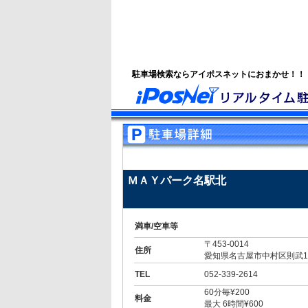
駐車場検索ならアイポスネットにおまかせ！！
ＭＡＹパーク名駅北
満車/空車等
〒453-0014
住所
愛知県名古屋市中村区則武1丁
TEL
052-339-2614
60分毎¥200
料金
最大 6時間¥600