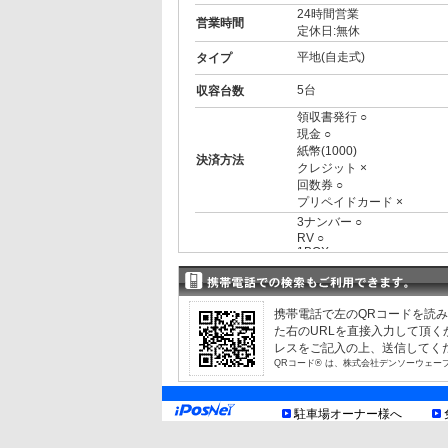
24時間営業
営業時間
定休日:無休
平地(自走式)
タイプ
5台
収容台数
領収書発行 ○
現金 ○
紙幣(1000)
決済方法
クレジット ×
回数券 ○
プリペイドカード ×
3ナンバー ○
RV ○
1BOX ○
外車 ○
制限事項
高 2.10m まで
幅 2.00m まで
携帯電話で左のQRコードを読
長 5.00m まで
た右のURLを直接入力して頂
お知らせ
レスをご記入の上、送信してく
QRコード® は、株式会社デンソーウェー
駐車場オーナー様へ