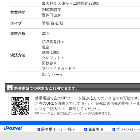
最大料金 入庫から12時間迄¥1800
24時間営業
営業時間
定休日:無休
平地(自走式)
タイプ
20台
収容台数
領収書発行 ○
現金 ○
紙幣(1000)
決済方法
クレジット ×
回数券 ×
プリペイドカード ×
3ナンバー ○
RV ○
1BOX ○
外車 ○
制限事項
高 2.00m まで
携帯電話で左のQRコードを読み込んでのアクセスも可能です
幅 1.90m まで
た右のURLを直接入力して頂くか、宛先に送信先の携帯メー
長 5.00m まで
レスをご記入の上、送信してください。
重量 2.50t まで
QRコード® は、株式会社デンソーウェーブの登録商標です。
お知らせ
駐車場オーナー様へ
免責事項
プライバシー