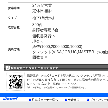
24時間営業
営業時間
定休日:無休
地下(自走式)
タイプ
390台
収容台数
身障者専用:6台
領収書発行 ○
現金 ○
紙幣(1000,2000,5000,10000)
決済方法
クレジット(VISA,JCB,UC,MASTER,その他
回数券 ×
プリペイドカード ×
3ナンバー ○
RV ○
携帯電話で左のQRコードを読み込んでのアクセスも可能です
1BOX ○
た右のURLを直接入力して頂くか、宛先に送信先の携帯メー
外車 ○
制限事項
レスをご記入の上、送信してください。
高 2.30m まで
QRコード® は、株式会社デンソーウェーブの登録商標です。
幅 2.00m まで
長 5.50m まで
駐車場オーナー様へ
免責事項
プライバシー
トイレあり