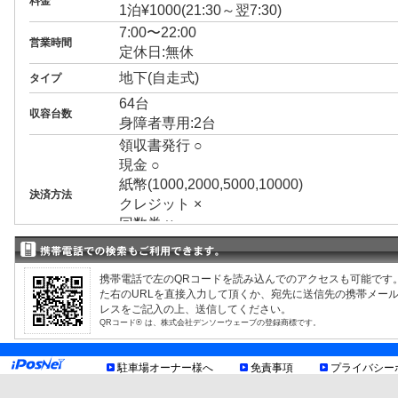
料金
1泊¥1000(21:30～翌7:30)
7:00〜22:00
営業時間
定休日:無休
地下(自走式)
タイプ
64台
収容台数
身障者専用:2台
領収書発行 ○
現金 ○
紙幣(1000,2000,5000,10000)
決済方法
クレジット ×
回数券 ×
プリペイドカード ×
3ナンバー ○
携帯電話で左のQRコードを読み込んでのアクセスも可能です
RV ○
た右のURLを直接入力して頂くか、宛先に送信先の携帯メー
1BOX ○
レスをご記入の上、送信してください。
外車 ○
QRコード® は、株式会社デンソーウェーブの登録商標です。
制限事項
高 2.10m まで
幅 2.00m まで
駐車場オーナー様へ
免責事項
プライバシー
長 5.60m まで
重量 2.30t まで