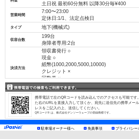
料金
土日祝 最初60分無料 以降30分毎¥400
7:00〜23:00
営業時間
定休日:1/1、法定点検日
地下(機械式)
タイプ
199台
収容台数
身障者専用:2台
領収書発行 ○
現金 ○
紙幣(1000,2000,5000,10000)
決済方法
クレジット ×
回数券 ×
プリペイドカード ×
3ナンバー ×
携帯電話で左のQRコードを読み込んでのアクセスも可能です
RV ×
た右のURLを直接入力して頂くか、宛先に送信先の携帯メー
1BOX ×
レスをご記入の上、送信してください。
外車 ×
QRコード® は、株式会社デンソーウェーブの登録商標です。
高 1.55m まで
制限事項
幅 1.85m まで
駐車場オーナー様へ
免責事項
プライバシー
長 5.00m まで
重量 2.00t まで