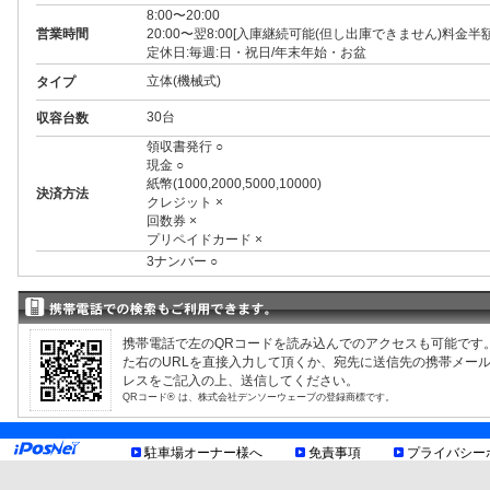
8:00〜20:00
営業時間
20:00〜翌8:00[入庫継続可能(但し出庫できません)料金半額
定休日:毎週:日・祝日/年末年始・お盆
立体(機械式)
タイプ
30台
収容台数
領収書発行 ○
現金 ○
紙幣(1000,2000,5000,10000)
決済方法
クレジット ×
回数券 ×
プリペイドカード ×
3ナンバー ○
RV ×
1BOX ×
外車 ○
高 1.55m まで
制限事項
携帯電話で左のQRコードを読み込んでのアクセスも可能です
幅 1.85m まで
た右のURLを直接入力して頂くか、宛先に送信先の携帯メー
長 4.90m まで
レスをご記入の上、送信してください。
重量 1.60t まで
QRコード® は、株式会社デンソーウェーブの登録商標です。
高さ長さ幅の制限を越える車
トイレあり
休日の秋葉原周辺の駐車場はどこも満車。
駐車場オーナー様へ
免責事項
プライバシー
お知らせ
中心街より少し離れてますが、ちょっとしたお散歩には丁
皆様のお越しをお待ち申し上げます。