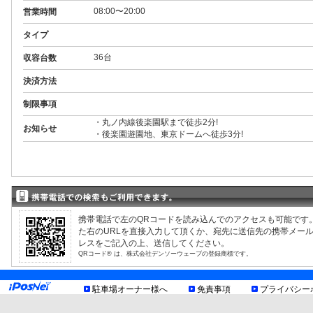
08:00〜20:00
営業時間
タイプ
36台
収容台数
決済方法
制限事項
・丸ノ内線後楽園駅まで徒歩2分!
お知らせ
・後楽園遊園地、東京ドームへ徒歩3分!
携帯電話で左のQRコードを読み込んでのアクセスも可能です
た右のURLを直接入力して頂くか、宛先に送信先の携帯メー
レスをご記入の上、送信してください。
QRコード® は、株式会社デンソーウェーブの登録商標です。
駐車場オーナー様へ
免責事項
プライバシー