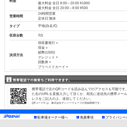
料金
最大料金 全日 8:00～20:00 ¥1800
最大料金 全日 20:00～8:00 ¥500
24時間営業
営業時間
定休日:無休
平地(自走式)
タイプ
3台
収容台数
領収書発行 ○
現金 ○
紙幣(1000)
決済方法
クレジット ×
回数券 ×
プリペイドカード ×
3ナンバー ○
RV ○
1BOX ○
外車 ○
携帯電話で左のQRコードを読み込んでのアクセスも可能です
高 2.50m まで
制限事項
た右のURLを直接入力して頂くか、宛先に送信先の携帯メー
幅 1.90m まで
レスをご記入の上、送信してください。
長 4.80m まで
QRコード® は、株式会社デンソーウェーブの登録商標です。
重量 2.00t まで
1番車室小型車専用
お知らせ
駐車場オーナー様へ
免責事項
プライバシー