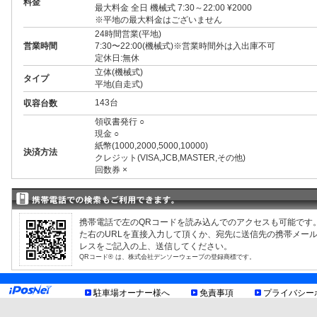
料金
最大料金 全日 機械式 7:30～22:00 ¥2000
※平地の最大料金はございません
24時間営業(平地)
営業時間
7:30〜22:00(機械式)※営業時間外は入出庫不可
定休日:無休
立体(機械式)
タイプ
平地(自走式)
143台
収容台数
領収書発行 ○
現金 ○
紙幣(1000,2000,5000,10000)
決済方法
クレジット(VISA,JCB,MASTER,その他)
回数券 ×
プリペイドカード ○
3ナンバー ○
RV ○
1BOX ○
携帯電話で左のQRコードを読み込んでのアクセスも可能です
外車 ○
た右のURLを直接入力して頂くか、宛先に送信先の携帯メー
高 1.50m まで
制限事項
レスをご記入の上、送信してください。
幅 1.80m まで
QRコード® は、株式会社デンソーウェーブの登録商標です。
長 4.80m まで
重量 2.00t まで
改造車不可(3ナンバーのハイブリット車も対象となる場合有
駐車場オーナー様へ
免責事項
プライバシー
収容台数
普通/514台