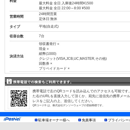
料金
最大料金 全日 入庫後24時間¥1500
最大料金 全日 22:00～8:00 ¥500
24時間営業
営業時間
定休日:無休
平地(自走式)
タイプ
7台
収容台数
領収書発行 ○
現金 ○
紙幣(1000)
決済方法
クレジット(VISA,JCB,UC,MASTER,その他)
回数券 ×
プリペイドカード ×
3ナンバー ○
RV ○
1BOX ○
外車 ○
携帯電話で左のQRコードを読み込んでのアクセスも可能です
高 2.10m まで
制限事項
た右のURLを直接入力して頂くか、宛先に送信先の携帯メー
幅 1.90m まで
レスをご記入の上、送信してください。
長 5.00m まで
QRコード® は、株式会社デンソーウェーブの登録商標です。
重量 2.50t まで
車底15cm以上
お知らせ
駐車場オーナー様へ
免責事項
プライバシー