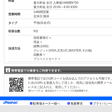
料金
最大料金 全日 入庫後24時間¥700
最大料金 全日 20:00～8:00 ¥300
24時間営業
営業時間
定休日:無休
平地(自走式)
タイプ
9台
収容台数
領収書発行 ○
現金 ○
紙幣(1000)
決済方法
クレジット(VISA,JCB,UC,MASTER,その他)
回数券 ×
プリペイドカード ×
3ナンバー ○
RV ○
1BOX ○
外車 ○
携帯電話で左のQRコードを読み込んでのアクセスも可能です
高 2.10m まで
制限事項
た右のURLを直接入力して頂くか、宛先に送信先の携帯メー
幅 1.90m まで
レスをご記入の上、送信してください。
長 5.00m まで
QRコード® は、株式会社デンソーウェーブの登録商標です。
重量 2.50t まで
車底15cm以上
お知らせ
駐車場オーナー様へ
免責事項
プライバシー