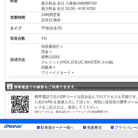
料金
最大料金 全日 入庫後24時間¥700
最大料金 全日 20:00～8:00 ¥200
24時間営業
営業時間
定休日:無休
平地(自走式)
タイプ
4台
収容台数
領収書発行 ○
現金 ○
紙幣(1000)
決済方法
クレジット(VISA,JCB,UC,MASTER,その他)
回数券 ×
プリペイドカード ×
3ナンバー ○
RV ○
1BOX ○
外車 ○
携帯電話で左のQRコードを読み込んでのアクセスも可能です
高 2.10m まで
制限事項
た右のURLを直接入力して頂くか、宛先に送信先の携帯メー
幅 1.90m まで
レスをご記入の上、送信してください。
長 5.00m まで
QRコード® は、株式会社デンソーウェーブの登録商標です。
重量 2.50t まで
車底15cm以上
お知らせ
駐車場オーナー様へ
免責事項
プライバシー