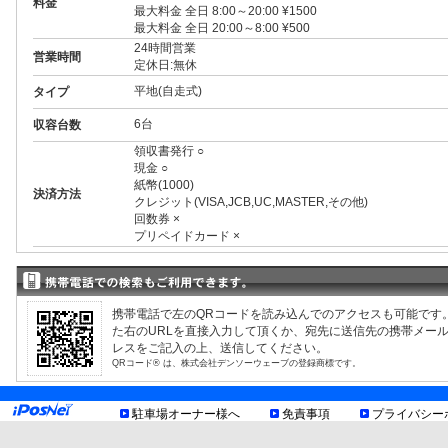
料金
最大料金 全日 8:00～20:00 ¥1500
最大料金 全日 20:00～8:00 ¥500
24時間営業
営業時間
定休日:無休
平地(自走式)
タイプ
6台
収容台数
領収書発行 ○
現金 ○
紙幣(1000)
決済方法
クレジット(VISA,JCB,UC,MASTER,その他)
回数券 ×
プリペイドカード ×
3ナンバー ○
RV ○
1BOX ○
外車 ○
携帯電話で左のQRコードを読み込んでのアクセスも可能です
高 2.10m まで
制限事項
た右のURLを直接入力して頂くか、宛先に送信先の携帯メー
幅 1.90m まで
レスをご記入の上、送信してください。
長 5.00m まで
QRコード® は、株式会社デンソーウェーブの登録商標です。
重量 2.50t まで
車底15cm以上
お知らせ
駐車場オーナー様へ
免責事項
プライバシー