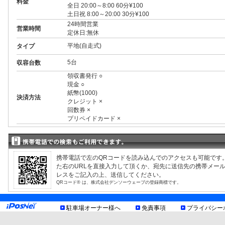
料金
全日 20:00～8:00 60分¥100
土日祝 8:00～20:00 30分¥100
24時間営業
営業時間
定休日:無休
平地(自走式)
タイプ
5台
収容台数
領収書発行 ○
現金 ○
紙幣(1000)
決済方法
クレジット ×
回数券 ×
プリペイドカード ×
3ナンバー ○
RV ○
1BOX ○
外車 ○
携帯電話で左のQRコードを読み込んでのアクセスも可能です
高 2.10m まで
制限事項
た右のURLを直接入力して頂くか、宛先に送信先の携帯メー
幅 1.90m まで
レスをご記入の上、送信してください。
長 5.00m まで
QRコード® は、株式会社デンソーウェーブの登録商標です。
重量 2.50t まで
車底15cm以上
提携店舗
駐車場オーナー様へ
免責事項
プライバシー
お知らせ
[亀有信用金庫柴又支店]
利用割引有