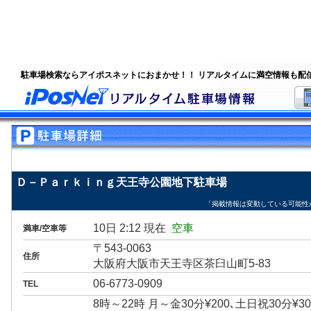
駐車場検索ならアイポスネットにおまかせ！！ リアルタイムに満空情報も配
Ｄ－Ｐａｒｋｉｎｇ天王寺公園地下駐車場
「掲載情報は変動している可能性
10日 2:12 現在
空車
満車/空車等
〒543-0063
住所
大阪府大阪市天王寺区茶臼山町5-83
06-6773-0909
TEL
8時～22時 月～金30分¥200､土日祝30分¥30