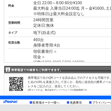
全日 22:00～8:00 60分¥100
料金
最大料金 入庫当日24:00迄 月～金¥1600､土
※特殊日は最大料金設定なし
24時間営業
営業時間
定休日:無休
地下(自走式)
タイプ
493台
収容台数
身障者専用:4台
領収書発行 ○
現金 ○
紙幣(1000,2000,5000,10000)
決済方法
クレジット(VISA,JCB,UC,MASTER,その他
回数券 ×
携帯電話で左のQRコードを読み込んでのアクセスも可能です
プリペイドカード ×
た右のURLを直接入力して頂くか、宛先に送信先の携帯メー
3ナンバー ○
レスをご記入の上、送信してください。
RV ○
QRコード® は、株式会社デンソーウェーブの登録商標です。
1BOX ○
外車 ○
駐車場オーナー様へ
免責事項
プライバシー
高 2.10m まで
制限事項
幅 1.90m まで