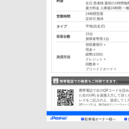
料金
全日 患者様 最初の1時間無料
最大料金 入庫後24時間 一般¥
24時間営業
営業時間
定休日:無休
平地(自走式)
タイプ
15台
収容台数
身障者専用:1台
領収書発行 ○
現金 ○
紙幣(1000)
決済方法
クレジット ×
回数券 ×
プリペイドカード ×
3ナンバー ○
RV ○
1BOX ○
外車 ○
携帯電話で左のQRコードを読
制限事項
幅 1.90m まで
た右のURLを直接入力して頂
長 5.00m まで
レスをご記入の上、送信してく
重量 2.00t まで
QRコード® は、株式会社デンソーウェー
※詳細は現地看板にてご確
提携店舗
[葛飾リハビリテーション病院
駐車場オーナー様へ
お知らせ
患者様 最初の1時間無料、駐
30分毎¥100