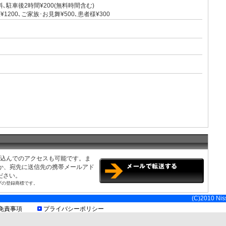
､駐車後2時間¥200(無料時間含む)
1200､ご家族･お見舞¥500､患者様¥300
み込んでのアクセスも可能です。ま
くか、宛先に送信先の携帯メールアド
ださい。
ブの登録商標です。
認をお願い致します。
(C)2010 Niss
]
免責事項
プライバシーポリシー
車後2時間¥200(無料時間含む)、ご家族、お見舞い 入庫後60分¥200以降