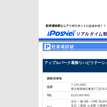
駐車場検索ならアイポスネットにおまかせ！！
アップルパーク葛飾リハビリテーシ
満車/空車等
〒125-0061
住所
東京都葛飾区亀有2丁目18-2
TEL
0120-363-863
全日 一般 0時～24時 30分¥
全日 ご家族･お見舞 入庫後60