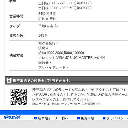
料金
土日祝 8:00～22:00 60分毎¥500円
土日祝 22:00～8:00 60分毎¥200円
24時間営業
営業時間
定休日:無休
平地(自走式)
タイプ
143台
収容台数
領収書発行 ○
現金 ○
紙幣(1000,2000,5000,10000)
決済方法
クレジット(VISA,JCB,UC,MASTER,その他)
回数券 ×
プリペイドカード ×
3ナンバー ○
RV ○
1BOX ○
外車 ○
携帯電話で左のQRコードを読み込んでのアクセスも可能です
高 2.10m まで
制限事項
た右のURLを直接入力して頂くか、宛先に送信先の携帯メー
幅 1.90m まで
レスをご記入の上、送信してください。
長 5.00m まで
QRコード® は、株式会社デンソーウェーブの登録商標です。
重量 2.00t まで
最低地上高15cm以上
自動二輪車はご利用できません
駐車場オーナー様へ
免責事項
プライバシー
身障者割引あり
※障がい者手帳等をお持ちの方は入庫当日24時までの駐車料