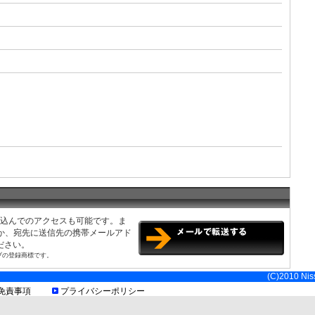
センチ)及びサイドスカート等のエアロパーツは不可
み込んでのアクセスも可能です。ま
くか、宛先に送信先の携帯メールアド
ださい。
ブの登録商標です。
(C)2010 Niss
免責事項
プライバシーポリシー