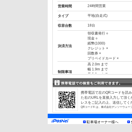
24時間営業
営業時間
平地(自走式)
タイプ
18台
収容台数
領収書発行 ○
現金 ○
紙幣(1000)
決済方法
クレジット ×
回数券 ×
プリペイドカード ×
高 2.0m まで
幅 1.9m まで
制限事項
長 5.0m まで
車床の低い車両(地上高13
お知らせ
携帯電話で左のQRコードを読
た右のURLを直接入力して頂
レスをご記入の上、送信してく
QRコード® は、株式会社デンソーウェー
駐車場オーナー様へ