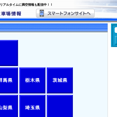
 リアルタイムに満空情報も配信中！！